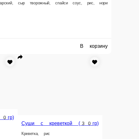
Лапша WOK
Закуски
Напитки
Соусы
Печенье с предсказанием