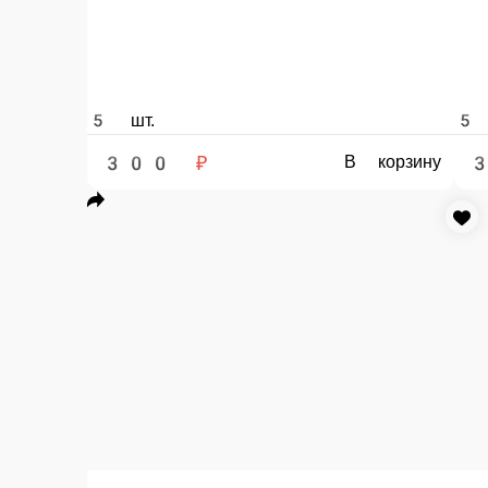
1 300 ₽
мин. сумма заказа
Бесплатно
стоим. доставки
Мы рекомендуем
Популярное
НОВИНКИ!!!!
Наборы
Суши-бокс,