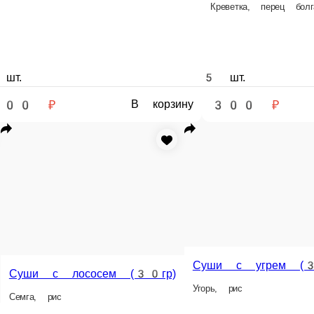
 суши
Фирменные роллы
Горячие роллы
Запеченные роллы
Пицца