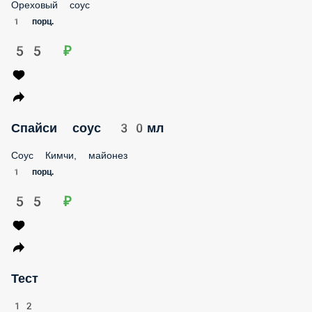
1 порц.
55 ₽
Спайси соус 30мл
Соус Кимчи, майонез
1 порц.
55 ₽
Тест
12