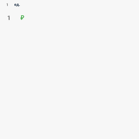
1 ед.
1 ₽