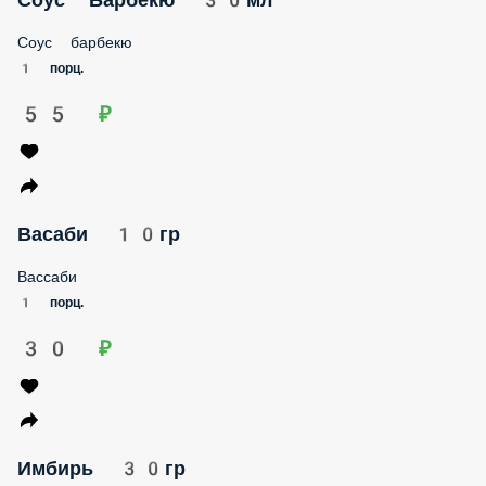
Соус барбекю
1 порц.
55 ₽
Васаби 10гр
Вассаби
1 порц.
30 ₽
Имбирь 30гр