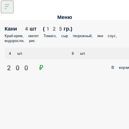
Меню
Кани 4шт (125гр.)
Краб-крем, омлет Томаго, сыр творожный, яки соус,
водоросли, рис
4 шт.
8 шт.
200 ₽
В корзи