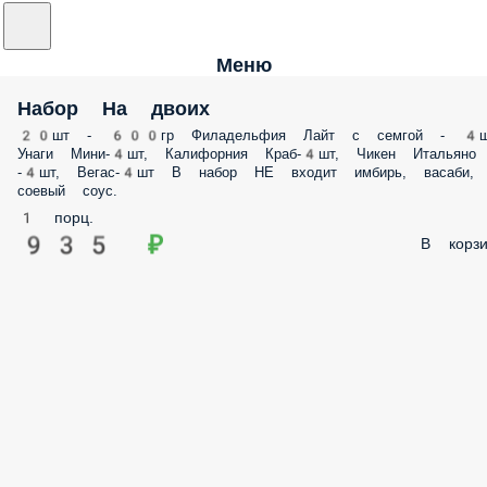
Меню
Набор На двоих
20шт - 600гр Филадельфия Лайт с семгой - 4ш
Унаги Мини-4шт, Калифорния Краб-4шт, Чикен Итальяно
-4шт, Вегас-4шт В набор НЕ входит имбирь, васаби,
соевый соус.
1 порц.
935 ₽
В корзи