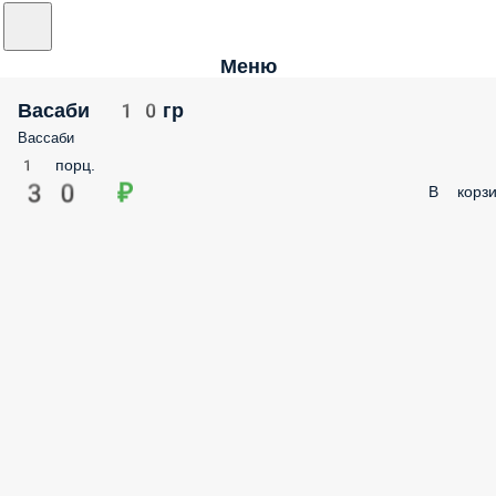
Меню
Васаби 10гр
Вассаби
1 порц.
30 ₽
В корзи