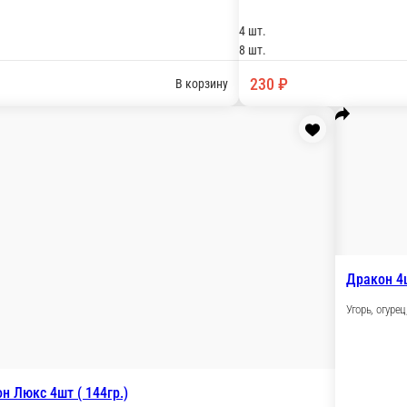
( 136гр.)
Дракон Люкс 4шт ( 144гр.)
Угорь, креветка тигровая, икра Масаго, кунж