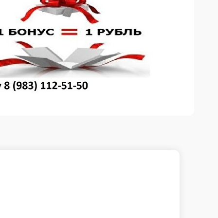
В корзину
т(144гр.)