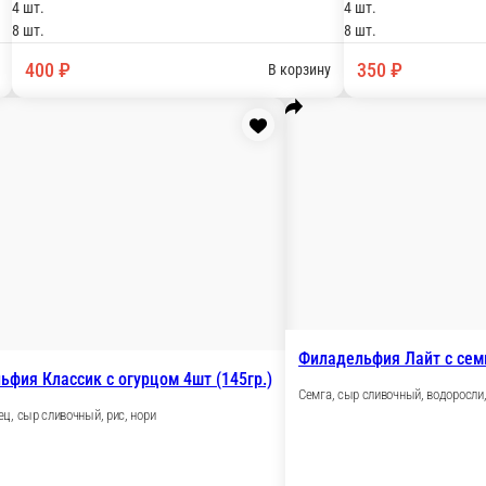
Филадельфия Лайт с семгой 4ш
т (145гр.)
Семга, сыр сливочный, водоросли, рис.
4 шт.
8 шт.
230 ₽
В корзину