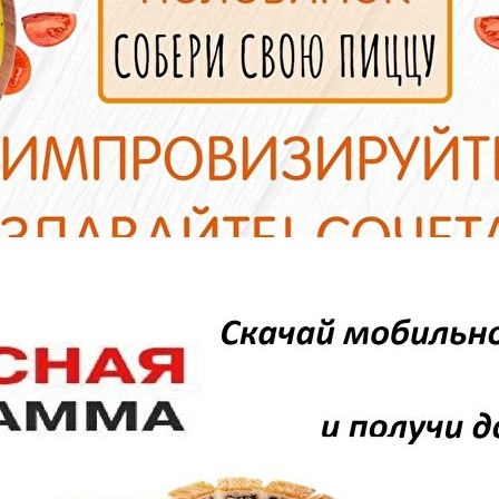
Филадельфия Королевска
Семга, креветка, икра Масаго, с
ыр сливочный , рис, нори
4 шт.