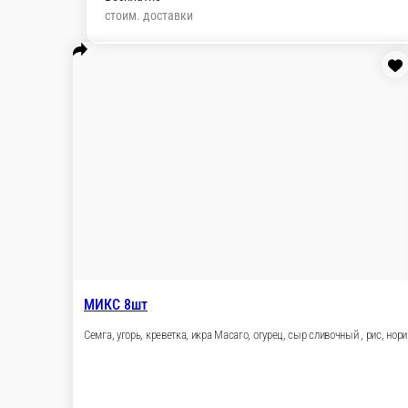
Филадельфия Люкс с семгой 4шт (
Семга, икра лососевая им., огурец, сыр сливочн
4 шт.
8 шт.
350 ₽