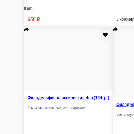
Филадельфия Классик с огурцом 4ш
Семга, огурец, сыр сливочный, рис, нори
4 шт.
8 шт.
330 ₽