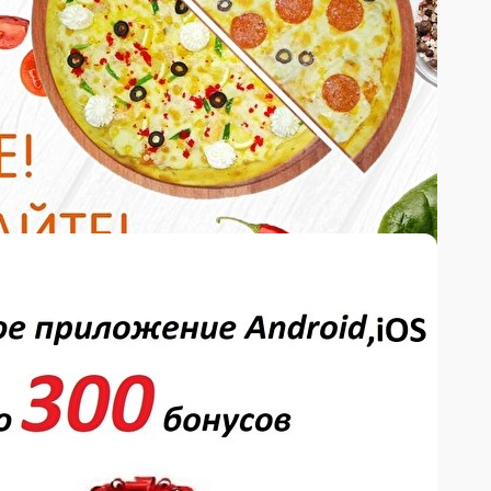
я 4шт (145гр.)
ыр сливочный, рис, нори