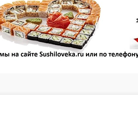
8 шт.
400 ₽
В корзину
Филадельфия классическая 4ш
Семга, сыр сливочный, рис, водоросли