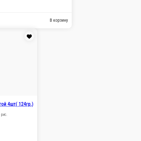
т( 124гр.)
В корзину