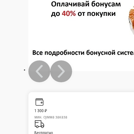
8 шт.
650 ₽