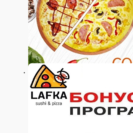
МИКС 8шт
Семга, угорь, креветка, икра Масаго, огурец, с