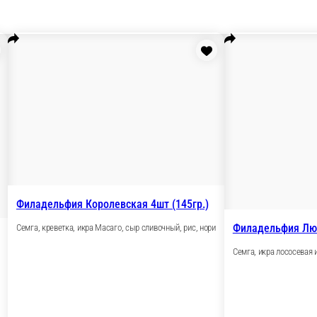
156гр.)
ый, рис, водоросли.
4 шт.
8 шт.
330 ₽
В корзину