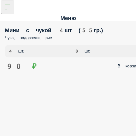
Меню
Мини с чукой 4шт (55гр.)
Чука, водоросли, рис
4 шт.
8 шт.
90 ₽
В корзи